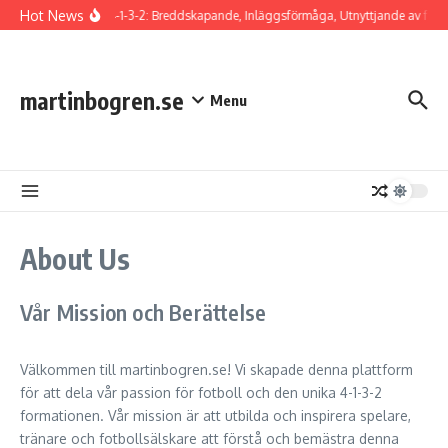
Skip to content
Hot News
Ytter i 4-1-3-2: Breddskapande, Inläggsförmåga, Utnyttjande av fart
martinbogren.se
Menu
About Us
Vår Mission och Berättelse
Välkommen till martinbogren.se! Vi skapade denna plattform
för att dela vår passion för fotboll och den unika 4-1-3-2
formationen. Vår mission är att utbilda och inspirera spelare,
tränare och fotbollsälskare att förstå och bemästra denna