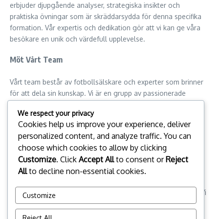
erbjuder djupgående analyser, strategiska insikter och
praktiska övningar som är skräddarsydda för denna specifika
formation. Vår expertis och dedikation gör att vi kan ge våra
besökare en unik och värdefull upplevelse.
Möt Vårt Team
Vårt team består av fotbollsälskare och experter som brinner
för att dela sin kunskap. Vi är en grupp av passionerade
individer som har erfarenhet inom både spel och coaching.
We respect your privacy
Tillsammans arbetar vi för att skapa en plattform som
Cookies help us improve your experience, deliver
verkligen gör skillnad.
personalized content, and analyze traffic. You can
choose which cookies to allow by clicking
Utforska Med Oss!
Customize
. Click
Accept All
to consent or
Reject
Vi inbjuder dig att dyka djupare in i världen av 4-1-3-2
All
to decline non-essential cookies.
formationen. Tveka inte att kontakta oss på
hello@martinbogren.se
om du har frågor eller vill veta mer. Vi
Customize
ser fram emot att höra från dig!
Reject All