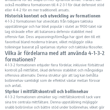
också modifiera formationen till 4-2-3-1 för ökat defensivt stöd
eller 4-4-2 för en mer traditionell ansats.
Historisk kontext och utveckling av formationen
4-1-3-2 formationen har utvecklats från tidigare taktiska
uppställningar och har blivit populär i slutet av 1900-talet när
lag strävade efter att balansera defensiv stabilitet med
offensiv flair. Dess anpassningsförmåga har gjort den till ett
favoritval bland moderna tränare, vilket möjliggör olika
tolkningar baserat på spelarnas styrkor och taktiska filosofier.
Vilka är fördelarna med att använda 4-1-3-2
formationen?
4-1-3-2 formationen erbjuder flera fördelar, inklusive förbättrad
kontroll på mittfältet, ökad defensiv stabilitet och mångsidiga
offensiva alternativ. Denna struktur gör att lag kan behålla
bollinnehav samtidigt som de effektivt växlar mellan försvar
och anfall.
Styrkor i mittfältskontroll och bollinnehav
4-1-3-2 formationen utmärker sig i mittfältskontroll tack vare
sina tre centrala mittfältare. Denna uppställning möjliggör
snabb bollrörelse och bättre stöd under bollinnehav, vilket gör