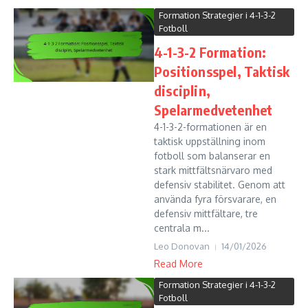
Formation Strategier i 4-1-3-2
Fotboll
4-1-3-2 Formation:
Positionsspel, Taktisk
disciplin,
Spelarmedvetenhet
4-1-3-2-formationen är en
taktisk uppställning inom
fotboll som balanserar en
stark mittfältsnärvaro med
defensiv stabilitet. Genom att
använda fyra försvarare, en
defensiv mittfältare, tre
centrala m...
Leo Donovan
14/01/2026
Read More
Formation Strategier i 4-1-3-2
Fotboll