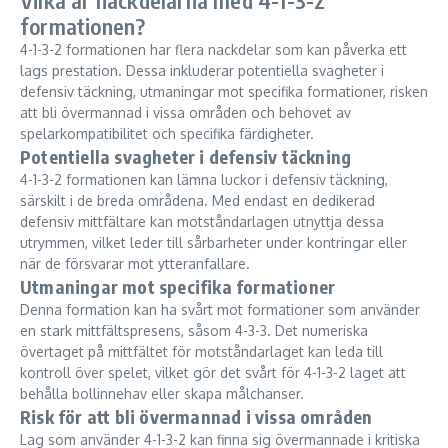
Vilka är nackdelarna med 4-1-3-2
formationen?
4-1-3-2 formationen har flera nackdelar som kan påverka ett
lags prestation. Dessa inkluderar potentiella svagheter i
defensiv täckning, utmaningar mot specifika formationer, risken
att bli övermannad i vissa områden och behovet av
spelarkompatibilitet och specifika färdigheter.
Potentiella svagheter i defensiv täckning
4-1-3-2 formationen kan lämna luckor i defensiv täckning,
särskilt i de breda områdena. Med endast en dedikerad
defensiv mittfältare kan motståndarlagen utnyttja dessa
utrymmen, vilket leder till sårbarheter under kontringar eller
när de försvarar mot ytteranfallare.
Utmaningar mot specifika formationer
Denna formation kan ha svårt mot formationer som använder
en stark mittfältspresens, såsom 4-3-3. Det numeriska
övertaget på mittfältet för motståndarlaget kan leda till
kontroll över spelet, vilket gör det svårt för 4-1-3-2 laget att
behålla bollinnehav eller skapa målchanser.
Risk för att bli övermannad i vissa områden
Lag som använder 4-1-3-2 kan finna sig övermannade i kritiska