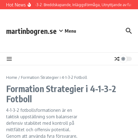
Skip to content
Hot News
Ytter i 4-1-3-2: Breddskapande, Inläggsförmåga, Utnyttjande av fart
martinbogren.se
Menu
Home
/
Formation Strategier i 4-1-3-2 Fotboll
Formation Strategier i 4-1-3-2
Fotboll
4-1-3-2 fotbollsformationen är en
taktisk uppställning som balanserar
defensiv stabilitet med kontroll på
mittfältet och offensiv potential.
Genom att använda fyra försvarare,