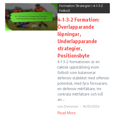
Formation Strategier i 4-1-3-2
Fotboll
4-1-3-2 Formation:
Överlapparande
löpningar,
Underlapparande
strategier,
Positionsbyte
4-1-3-2-formationen är en
taktisk uppställning inom
fotboll som balanserar
defensiv stabilitet med offensiv
potential, med fyra försvarare,
en defensiv mittfältare, tre
centrala mittfältare och två
an...
Leo Donovan
14/01/2026
Read More