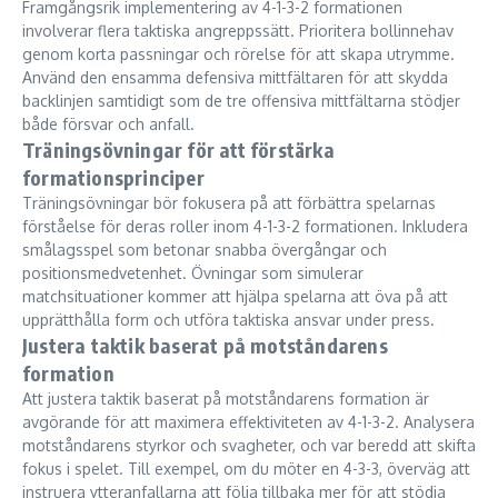
Framgångsrik implementering av 4-1-3-2 formationen
involverar flera taktiska angreppssätt. Prioritera bollinnehav
genom korta passningar och rörelse för att skapa utrymme.
Använd den ensamma defensiva mittfältaren för att skydda
backlinjen samtidigt som de tre offensiva mittfältarna stödjer
både försvar och anfall.
Träningsövningar för att förstärka
formationsprinciper
Träningsövningar bör fokusera på att förbättra spelarnas
förståelse för deras roller inom 4-1-3-2 formationen. Inkludera
smålagsspel som betonar snabba övergångar och
positionsmedvetenhet. Övningar som simulerar
matchsituationer kommer att hjälpa spelarna att öva på att
upprätthålla form och utföra taktiska ansvar under press.
Justera taktik baserat på motståndarens
formation
Att justera taktik baserat på motståndarens formation är
avgörande för att maximera effektiviteten av 4-1-3-2. Analysera
motståndarens styrkor och svagheter, och var beredd att skifta
fokus i spelet. Till exempel, om du möter en 4-3-3, överväg att
instruera ytteranfallarna att följa tillbaka mer för att stödja