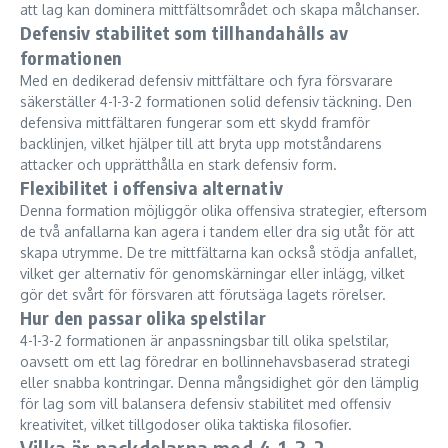
att lag kan dominera mittfältsområdet och skapa målchanser.
Defensiv stabilitet som tillhandahålls av
formationen
Med en dedikerad defensiv mittfältare och fyra försvarare
säkerställer 4-1-3-2 formationen solid defensiv täckning. Den
defensiva mittfältaren fungerar som ett skydd framför
backlinjen, vilket hjälper till att bryta upp motståndarens
attacker och upprätthålla en stark defensiv form.
Flexibilitet i offensiva alternativ
Denna formation möjliggör olika offensiva strategier, eftersom
de två anfallarna kan agera i tandem eller dra sig utåt för att
skapa utrymme. De tre mittfältarna kan också stödja anfallet,
vilket ger alternativ för genomskärningar eller inlägg, vilket
gör det svårt för försvaren att förutsäga lagets rörelser.
Hur den passar olika spelstilar
4-1-3-2 formationen är anpassningsbar till olika spelstilar,
oavsett om ett lag föredrar en bollinnehavsbaserad strategi
eller snabba kontringar. Denna mångsidighet gör den lämplig
för lag som vill balansera defensiv stabilitet med offensiv
kreativitet, vilket tillgodoser olika taktiska filosofier.