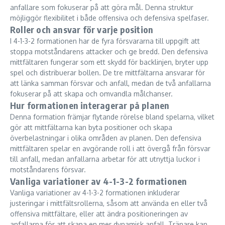
anfallare som fokuserar på att göra mål. Denna struktur
möjliggör flexibilitet i både offensiva och defensiva spelfaser.
Roller och ansvar för varje position
I 4-1-3-2 formationen har de fyra försvararna till uppgift att
stoppa motståndarens attacker och ge bredd. Den defensiva
mittfältaren fungerar som ett skydd för backlinjen, bryter upp
spel och distribuerar bollen. De tre mittfältarna ansvarar för
att länka samman försvar och anfall, medan de två anfallarna
fokuserar på att skapa och omvandla målchanser.
Hur formationen interagerar på planen
Denna formation främjar flytande rörelse bland spelarna, vilket
gör att mittfältarna kan byta positioner och skapa
överbelastningar i olika områden av planen. Den defensiva
mittfältaren spelar en avgörande roll i att övergå från försvar
till anfall, medan anfallarna arbetar för att utnyttja luckor i
motståndarens försvar.
Vanliga variationer av 4-1-3-2 formationen
Vanliga variationer av 4-1-3-2 formationen inkluderar
justeringar i mittfältsrollerna, såsom att använda en eller två
offensiva mittfältare, eller att ändra positioneringen av
anfallarna för att skapa en mer dynamisk anfall. Tränare kan