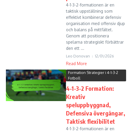
4-1-3-2-formationen är en
taktisk uppställning som
effektivt kombinerar defensiv
organisation med offensiv djup
och balans på mittfältet.
Genom att positionera
spelarna strategiskt förbättrar
den ett ...
Leo Donovan
12/01/2026
Read More
Formation Strategier i 4-1-3-2
Fotboll
4-1-3-2 Formation:
Kreativ
speluppbyggnad,
Defensiva övergångar,
Taktisk flexibilitet
4-1-3-2-formationen är en