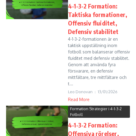
4-1-3-2 Formation:
Taktiska formationer,
Offensiv fluiditet,
Defensiv stabilitet
4-1-3-2-formationen är en
taktisk uppställning inom
fotboll som balanserar offensiv
fluiditet med defensiv stabilitet.
Genom att använda fyra
försvarare, en defensiv
mittfältare, tre mittfältare och
t...
Leo Donovan
13/01/2026
Read More
Formation Strategier i 4-1-3-2
Fotboll
4-1-3-2 Formation:
Offensiva rörelser,